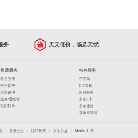
服务
天天低价，畅选无忧
售后服务
特色服务
售后政策
夺宝岛
价格保护
DIY装机
退款说明
延保服务
返修/退换货
京东E卡
取消订单
京东通信
京鱼座智能
测
|
质量公告
|
隐私政策
|
京东公益
|
Media & IR