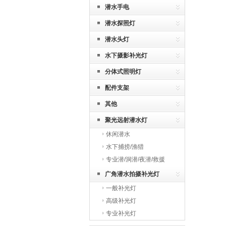
潜水手电
潜水探照灯
潜水头灯
水下摄影补光灯
分体式照明灯
配件支架
其他
聚光远射潜水灯
休闲潜水
水下捕捞/渔猎
专业潜/洞潜/夜潜/救援
广角潜水拍摄补光灯
一般补光灯
高级补光灯
专业补光灯