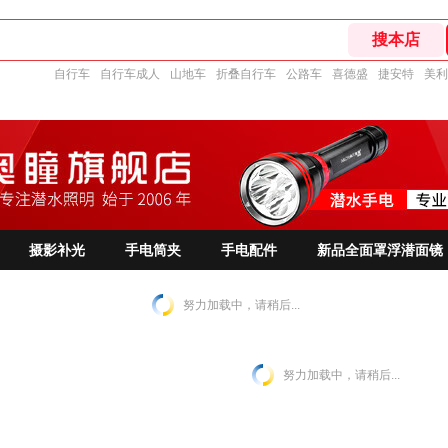
自行车
自行车成人
山地车
折叠自行车
公路车
喜德盛
捷安特
美利
摄影补光
手电筒夹
手电配件
新品全面罩浮潜面镜
努力加载中，请稍后...
努力加载中，请稍后...