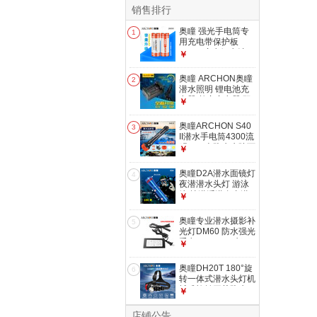
销售排行
奥瞳 强光手电筒专
1
用充电带保护板
18650充电锂电池
￥
26650充电锂电池
3.7V 一节 26650锂
奥瞳 ARCHON奥瞳
2
电池加保护板
潜水照明 锂电池充
（7000mAh）
电器 单充充电器 双
￥
充充电器
26650/32650双充
奥瞳ARCHON S40
3
充电器
II潜水手电筒4300流
明 100米防水水陆两
￥
用赶海养殖灯 S40II
套装2电1充1保护套
奥瞳D2A潜水面镜灯
4
夜潜潜水头灯 游泳
镜 技潜浮潜自由潜
￥
防水100米 D2A 蓝
色（不含电池）
奥瞳专业潜水摄影补
5
光灯DM60 防水强光
手电12000LM水下
￥
摄影COB补光
DM60 原装充电器
奥瞳DH20T 180°旋
6
（一个）
转一体式潜水头灯机
械式旋转开关防水
￥
150 标配套装有电池
充电线
店铺公告